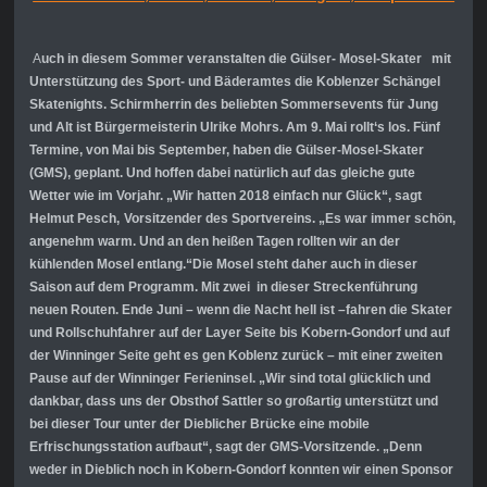
A
uch in diesem Sommer veranstalten die Gülser- Mosel-Skater mit
Unterstützung des Sport- und Bäderamtes die Koblenzer Schängel
Skatenights. Schirmherrin des beliebten Sommersevents für Jung
und Alt ist Bürgermeisterin Ulrike Mohrs. Am 9. Mai rollt‘s los. Fünf
Termine, von Mai bis September, haben die Gülser-Mosel-Skater
(GMS), geplant. Und hoffen dabei natürlich auf das gleiche gute
Wetter wie im Vorjahr. „Wir hatten 2018 einfach nur Glück“, sagt
Helmut Pesch,
Vorsitzender des Sportvereins. „Es war immer schön,
angenehm warm. Und
an den heißen Tagen rollten wir an der
kühlenden Mosel entlang.“Die Mosel steht daher auch in dieser
Saison auf dem Programm. Mit zwei in
dieser Streckenführung
neuen Routen. Ende Juni – wenn die Nacht hell ist –fahren die Skater
und Rollschuhfahrer auf der Layer Seite bis Kobern-
Gondorf und auf
der Winninger Seite geht es gen Koblenz zurück – mit einer
zweiten
Pause auf der Winninger Ferieninsel. „Wir sind total glücklich und
dankbar, dass uns der Obsthof Sattler so großartig unterstützt und
bei dieser
Tour unter der Dieblicher Brücke eine mobile
Erfrischungsstation aufbaut“,
sagt der GMS-Vorsitzende. „Denn
weder in Dieblich noch in Kobern-Gondorf konnten wir einen Sponsor