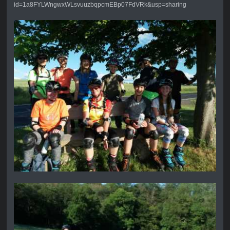
id=1a8FYLWngwxWLsvuuzbqpcmEBp07FdVRk&usp=sharing