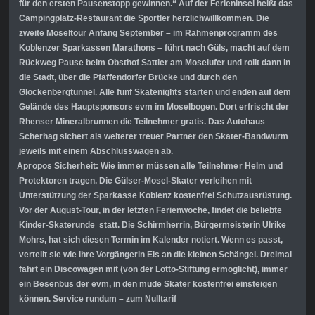
für den ersten Pausenstopp gewinnen.“ Auf der
Ferieninsel heißt das
Campingplatz-Restaurant die Sportler herzlich
willkommen. Die
zweite Moseltour Anfang September – im
Rahmenprogramm des
Koblenzer Sparkassen Marathons – führt nach Güls, macht auf dem
Rückweg Pause beim Obsthof Sattler am Moselufer und rollt
dann in
die Stadt, über die Pfaffendorfer Brücke und durch den
Glockenbergtunnel. Alle fünf Skatenights starten und enden auf dem
Gelände des Hauptsponsors evm im Moselbogen. Dort erfrischt der
Rhenser
Mineralbrunnen die Teilnehmer gratis. Das Autohaus
Scherhag sichert als
weiterer treuer Partner den Skater-Bandwurm
jeweils mit einem
Abschlusswagen ab.
Apropos Sicherheit: Wie immer müssen alle Teilnehmer Helm und
Protektoren tragen. Die Gülser-Mosel-Skater verleihen mit
Unterstützung der Sparkasse Koblenz kostenfrei Schutzausrüstung.
Vor der August-Tour, in der letzten Ferienwoche, findet die beliebte
Kinder-Skaterunde statt. Die
Schirmherrin, Bürgermeisterin Ulrike
Mohrs, hat sich diesen Termin im
Kalender notiert. Wenn es passt,
verteilt sie wie ihre Vorgängerin Eis an die
kleinen Schängel. Dreimal
fährt ein Discowagen mit (von der Lotto-Stiftung
ermöglicht), immer
ein Besenbus der evm, in den müde Skater kostenfrei
einsteigen
können. Service rundum – zum Nulltarif