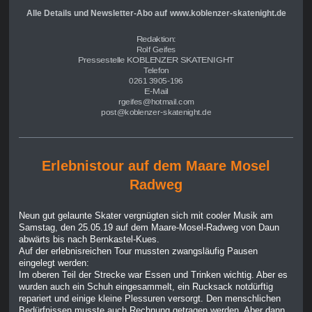
Alle Details und Newsletter-Abo auf
www.koblenzer-skatenight.de
Redaktion:
Rolf Geifes
Pressestelle KOBLENZER SKATENIGHT
Telefon
0261 3905-196
E-Mail
rgeifes@hotmail.com
post@koblenzer-skatenight.de
Erlebnistour auf dem Maare Mosel
Radweg
Neun gut gelaunte Skater vergnügten sich mit cooler Musik am
Samstag, den 25.05.19 auf dem Maare-Mosel-Radweg von Daun
abwärts bis nach Bernkastel-Kues.
Auf der erlebnisreichen Tour mussten zwangsläufig Pausen
eingelegt werden:
Im oberen Teil der Strecke war Essen und Trinken wichtig. Aber es
wurden auch ein Schuh eingesammelt, ein Rucksack notdürftig
repariert und einige kleine Plessuren versorgt. Den menschlichen
Bedürfnissen musste auch Rechnung getragen werden. Aber dann